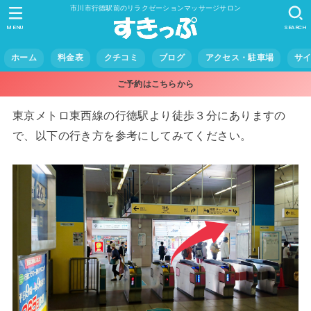
市川市行徳駅前のリラクゼーションマッサージサロン
MENU
SEARCH
ホーム
料金表
クチコミ
ブログ
アクセス・駐車場
サ
ご予約はこちらから
東京メトロ東西線の行徳駅より徒歩３分にありますの
で、以下の行き方を参考にしてみてください。