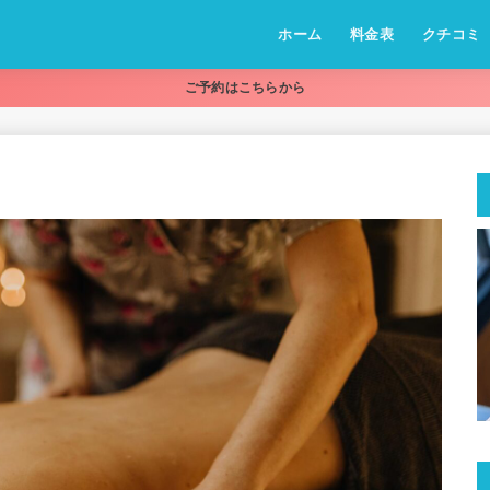
ホーム
料金表
クチコミ
O2オイル足つぼコー
ボディマッサージコー
ご予約はこちらから